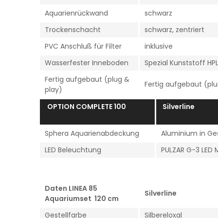
Aquarienrückwand
schwarz
Trockenschacht
schwarz, zentriert
PVC Anschluß für Filter
inklusive
Wasserfester Inneboden
Spezial Kunststoff HP
Fertig aufgebaut (plug &
Fertig aufgebaut (plu
play)
OPTION COMPLETE 100
Silv
Sphera Aquarienabdeckung
Aluminium in Ges
LED Beleuchtung
PULZAR G-3 LED 
Daten LINEA 85
Silverline
Aquariumset 120 cm
Gestellfarbe
Silbereloxal