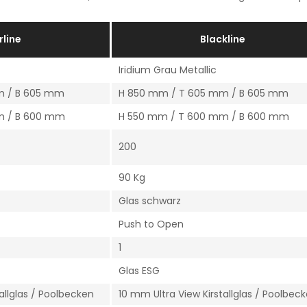
rline
Blackline
Iridium Grau Metallic
m / B 605 mm
H 850 mm / T 605 mm / B 605 mm
m / B 600 mm
H 550 mm / T 600 mm / B 600 mm
200
90 Kg
Glas schwarz
Push to Open
1
Glas ESG
allglas / Poolbecken
10 mm Ultra View Kirstallglas / Poolbec