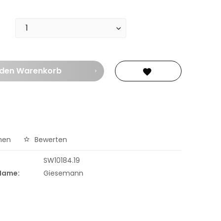
 den
Warenkorb
hen
Bewerten
SW10184.19
 Name:
Giesemann