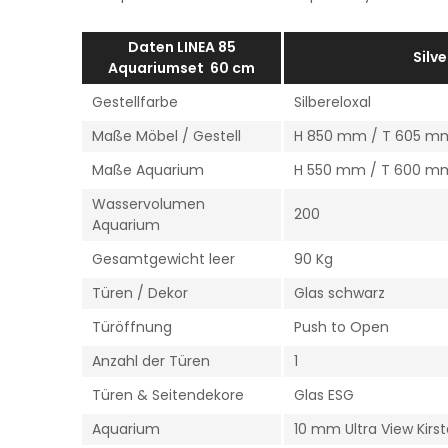
Daten LINEA 85
Silve
Aquariumset 60 cm
Gestellfarbe
Silbereloxal
Maße Möbel / Gestell
H 850 mm / T 605 m
Maße Aquarium
H 550 mm / T 600 m
Wasservolumen
200
Aquarium
Gesamtgewicht leer
90 Kg
Türen / Dekor
Glas schwarz
Türöffnung
Push to Open
Anzahl der Türen
1
Türen & Seitendekore
Glas ESG
Aquarium
10 mm Ultra View Kirst