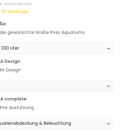
gl. Versandkosten
t 30 Werktage
ße:
 die gewünschte Größe Ihres Aquariums
EA Design:
ihr Design
EA complete:
Ihre Ausführung