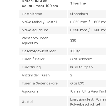
Daten LINEA 85
Silverline
Aquariumset 100 cm
Gestellfarbe
Silbereloxal
Maße Möbel / Gestell
H 850 mm / T 605 m
Maße Aquarium
H 550 mm / T 600 m
Wasservolumen
330
Aquarium
Gesamtgewicht leer
100 Kg
Türen / Dekor
Glas schwarz
Türöffnung
Push to Open
Anzahl der Türen
2
Türen & Seitendekore
Glas ESG
Aquarium
10 mm Ultra View Kirs
korrosionsfest, 70 m
Gestell
Pulverbeschichtet