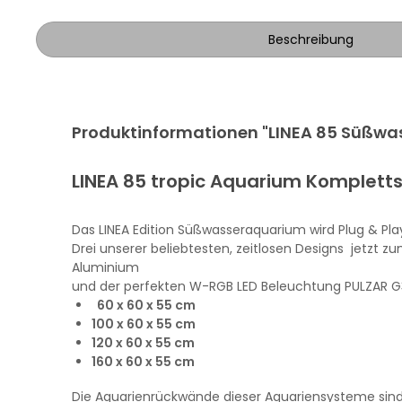
Beschreibung
Produktinformationen "LINEA 85 Süßwa
LINEA
85 tropic
Aquarium Kompletts
Das
LINEA
Edition Süßwasseraquarium wird
Plug
& Pla
Drei unserer beliebtesten, zeitlosen Designs jetzt
Aluminium
und der perfekten W-RGB LED Beleuchtung PULZAR G
60 x 60 x 55 cm
100 x 60 x 55 cm
120 x 60 x 55 cm
160 x 60 x 55 cm
Die Aquarienrückwände dieser Aquariensysteme sind 