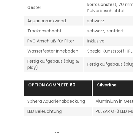
korrosionsfest, 70 m
Gestell
Pulverbeschichtet
Aquarienrückwand
schwarz
Trockenschacht
schwarz, zentriert
PVC Anschluß für Filter
inklusive
Wasserfester Inneboden
Spezial Kunststoff HPL
Fertig aufgebaut (plug &
Fertig aufgebaut (plu
play)
OPTION COMPLETE 60
Silverline
Sphera Aquarienabdeckung
Aluminium in Gest
LED Beleuchtung
PULZAR G-3 LED M