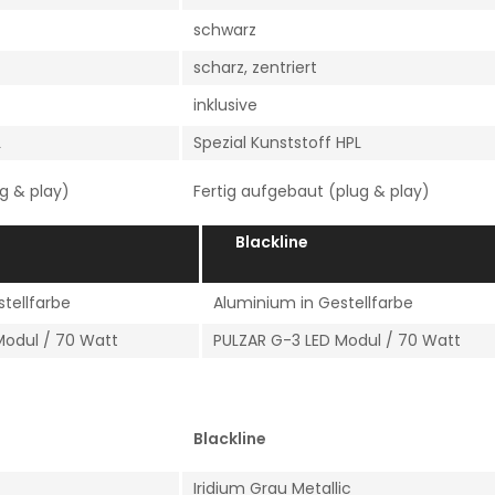
schwarz
scharz, zentriert
inklusive
L
Spezial Kunststoff HPL
g & play)
Fertig aufgebaut (plug & play)
erline
Blacklin
tellfarbe
Aluminium in Gestellfarbe
Modul / 70 Watt
PULZAR G-3 LED Modul / 70 Watt
Blackline
Iridium Grau Metallic