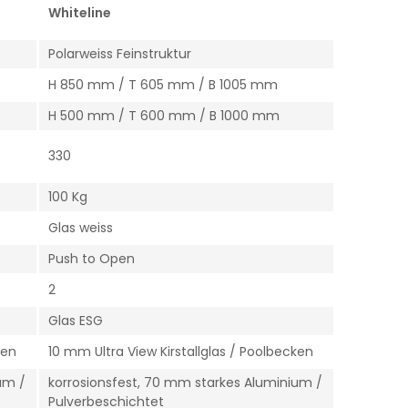
Whiteline
Polarweiss Feinstruktur
H 850 mm / T 605 mm / B 1005 mm
H 500 mm / T 600 mm / B 1000 mm
330
100 Kg
Glas weiss
Push to Open
2
Glas ESG
ken
10 mm Ultra View Kirstallglas / Poolbecken
um /
korrosionsfest, 70 mm starkes Aluminium /
Pulverbeschichtet