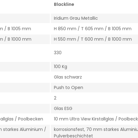
Blackline
Iridium Grau Metallic
m / B 1005 mm
H 850 mm / T 605 mm / B 1005 mm
m / B 1000 mm
H 550 mm / T 600 mm / B 1000 mm
330
100 Kg
Glas schwarz
Push to Open
2
Glas ESG
tallglas / Poolbecken
10 mm Ultra View Kirstallglas / Poolbec
m starkes Aluminium /
korrosionsfest, 70 mm starkes Alumini
Pulverbeschichtet