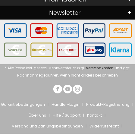
Newsletter
* Alle Preise inkl. gesetzl. Mehrwertsteuer zzgl.
Versandkosten
und ggf.
Nachnahmegebühren, wenn nicht anders beschrieben
Garantiebedingungen
Händler-Login
Produkt-Registrierung
Über uns
Hilfe / Support
Kontakt
Versand und Zahlungsbedingungen
Widerrufsrecht