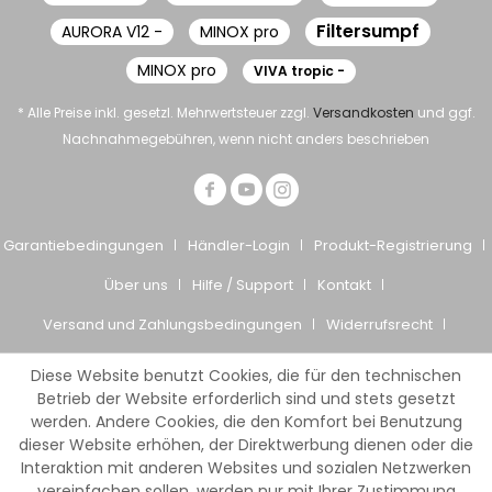
Filtersumpf
AURORA V12 -
MINOX pro
MINOX pro
VIVA tropic -
* Alle Preise inkl. gesetzl. Mehrwertsteuer zzgl.
Versandkosten
und ggf.
Nachnahmegebühren, wenn nicht anders beschrieben
Garantiebedingungen
Händler-Login
Produkt-Registrierung
Über uns
Hilfe / Support
Kontakt
Versand und Zahlungsbedingungen
Widerrufsrecht
Datenschutz
AGB
Impressum
Diese Website benutzt Cookies, die für den technischen
© Giesemann Aquaristik GmbH
Betrieb der Website erforderlich sind und stets gesetzt
werden. Andere Cookies, die den Komfort bei Benutzung
dieser Website erhöhen, der Direktwerbung dienen oder die
Interaktion mit anderen Websites und sozialen Netzwerken
vereinfachen sollen, werden nur mit Ihrer Zustimmung