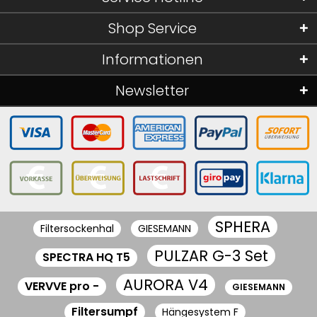
Shop Service
Informationen
Newsletter
SPHERA
Filtersockenhal
GIESEMANN
PULZAR G-3 Set
SPECTRA HQ T5
AURORA V4
VERVVE pro -
GIESEMANN
Filtersumpf
Hängesystem F