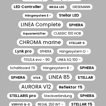
LED Controller
GIESEMANN
WEGA LED
Stellar LED
Hängesystem E -
LINEA Complete
SPHERA
CLASSIC 100 HOB
Aquarienlüfter
CHROMA marine
STELLAR-S
Lynk pro
SPHERA
Hängesystem D -
TESZLA evo - 90
LINEA SQ 100 -
SPHERA
Schaltboard T5
Hängesystem B -
LINEA 85
SPHERA
STELLAR
VIVA
AURORA V12
Reflektor T5
STELLARIS pro
SPHERA
Steckverbindung
STELLAR T5
REGAL 250 INT -
VERVVE G-3