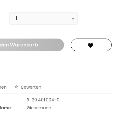
 den
Warenkorb
hen
Bewerten
B_20.401.004-0
 Name:
Giesemann