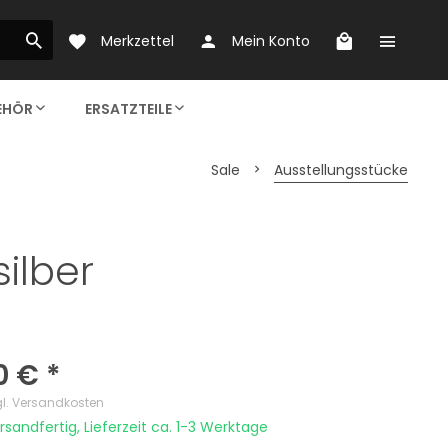
Merkzettel
Mein Konto
EHÖR
ERSATZTEILE
Sale
Ausstellungsstücke
LICHTSTEUERUNGEN
AKTIONEN
FILTERMATERIALIEN
SONSTIGES
ilber
HRAUBEN
0 € *
gl. Versandkosten
rsandfertig, Lieferzeit ca. 1-3 Werktage