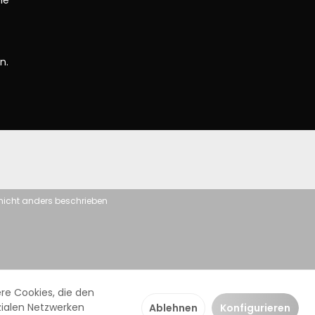
ne
n.
icht anders beschrieben
re Cookies, die den
zialen Netzwerken
Ablehnen
Konfigurieren