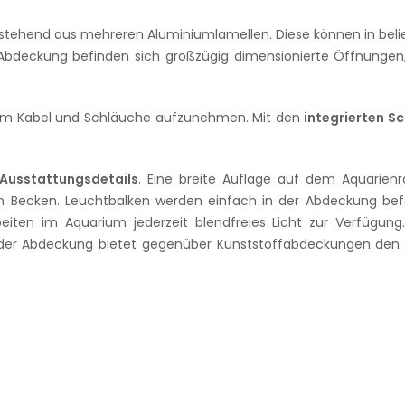
tehend aus mehreren Aluminiumlamellen. Diese können in belie
Abdeckung befinden sich großzügig dimensionierte Öffnungen,
 um Kabel und Schläuche aufzunehmen. Mit den
integrierten S
 Ausstattungsdetails
. Eine breite Auflage auf dem Aquarien
m Becken. Leuchtbalken werden einfach in der Abdeckung be
beiten im Aquarium jederzeit blendfreies Licht zur Verfügu
r Abdeckung bietet gegenüber Kunststoffabdeckungen den ents