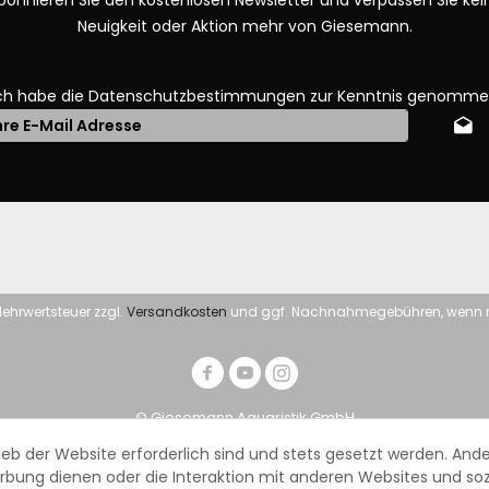
bonnieren Sie den kostenlosen Newsletter und verpassen Sie kei
Neuigkeit oder Aktion mehr von Giesemann.
ch habe die
Datenschutzbestimmungen
zur Kenntnis genomme
. Mehrwertsteuer zzgl.
Versandkosten
und ggf. Nachnahmegebühren, wenn n
© Giesemann Aquaristik GmbH
eb der Website erforderlich sind und stets gesetzt werden. Ande
rbung dienen oder die Interaktion mit anderen Websites und so