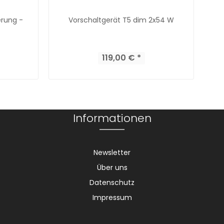
erung -
Vorschaltgerät T5 dim 2x54 W
Z
119,00 € *
Informationen
Newsletter
Über uns
Datenschutz
Impressum