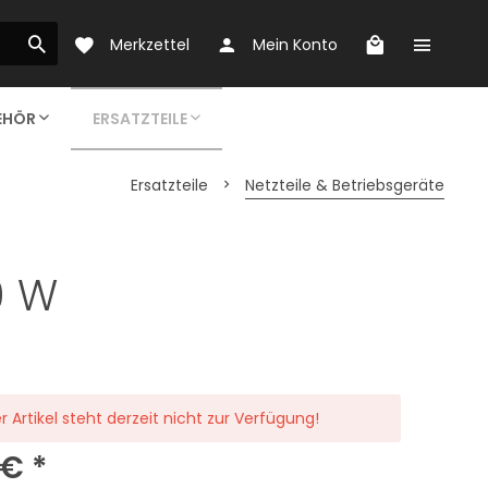
Merkzettel
Mein Konto
EHÖR
ERSATZTEILE
Ersatzteile
Netzteile & Betriebsgeräte
LICHTSTEUERUNGEN
AKTIONEN
FILTERMATERIALIEN
SONSTIGES
9 W
HRAUBEN
r Artikel steht derzeit nicht zur Verfügung!
 € *