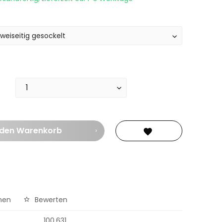
 den
Warenkorb
hen
Bewerten
100.631