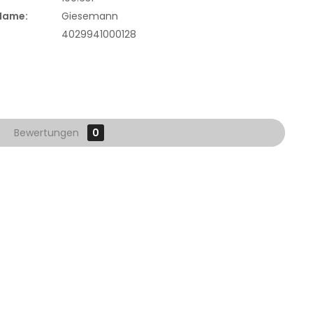
 Name:
Giesemann
4029941000128
Bewertungen
0