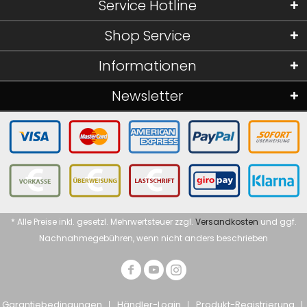
Service Hotline
Shop Service
Informationen
Newsletter
* Alle Preise inkl. gesetzl. Mehrwertsteuer zzgl.
Versandkosten
und ggf.
Nachnahmegebühren, wenn nicht anders beschrieben
Garantiebedingungen
Händler-Login
Produkt-Registrierung