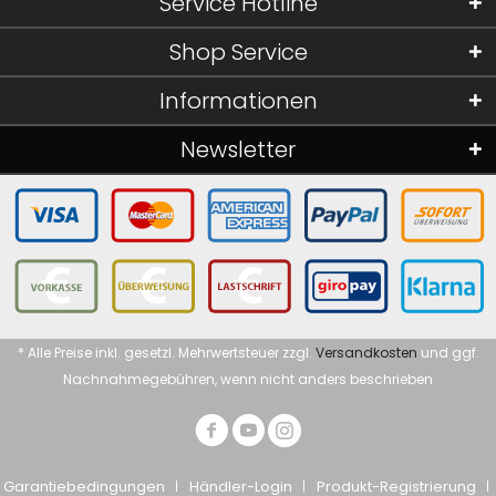
Service Hotline
Shop Service
Informationen
Newsletter
* Alle Preise inkl. gesetzl. Mehrwertsteuer zzgl.
Versandkosten
und ggf.
Nachnahmegebühren, wenn nicht anders beschrieben
Garantiebedingungen
Händler-Login
Produkt-Registrierung