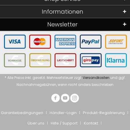
Informationen
Newsletter
* Alle Preise inkl. gesetzl. Mehrwertsteuer zzgl.
Versandkosten
und ggf.
Nachnahmegebühren, wenn nicht anders beschrieben
Garantiebedingungen
Händler-Login
Produkt-Registrierung
Über uns
Hilfe / Support
Kontakt