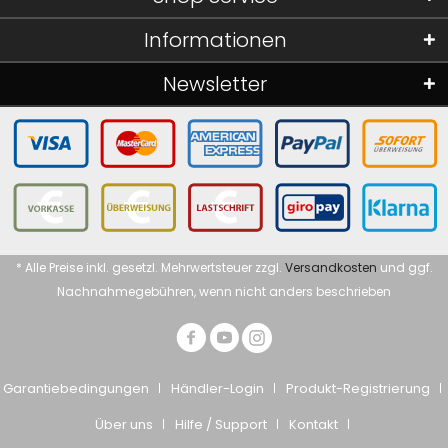
Informationen
Newsletter
* Alle Preise inkl. gesetzl. Mehrwertsteuer zzgl.
Versandkosten
und ggf.
Nachnahmegebühren, wenn nicht anders beschrieben
Garantiebedingungen
Händler-Login
Produkt-Registrierung
Über uns
Hilfe / Support
Kontakt