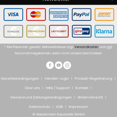
* Alle Preise inkl. gesetzl. Mehrwertsteuer zzgl.
Versandkosten
und ggf.
Nachnahmegebühren, wenn nicht anders beschrieben
Garantiebedingungen
Händler-Login
Produkt-Registrierung
Über uns
Hilfe / Support
Kontakt
Versand und Zahlungsbedingungen
Widerrufsrecht
Datenschutz
AGB
Impressum
© Giesemann Aquaristik GmbH